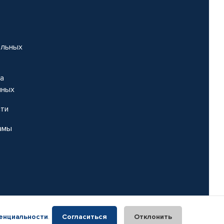
альных
на
нных
сти
амы
енциальности
.
Согласиться
Отклонить