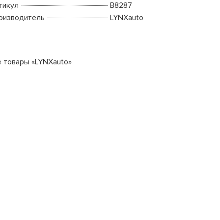
тикул
B8287
оизводитель
LYNXauto
е товары «LYNXauto»