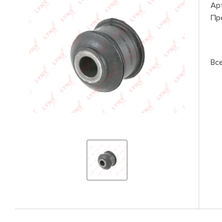
Ар
Пр
Вс