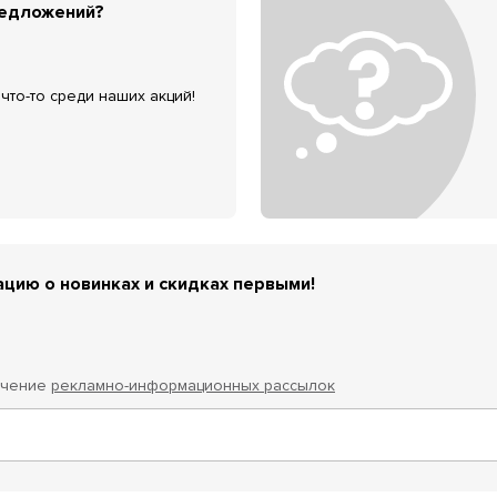
редложений?
что-то среди наших акций!
цию о новинках и скидках первыми!
учение
рекламно-информационных рассылок