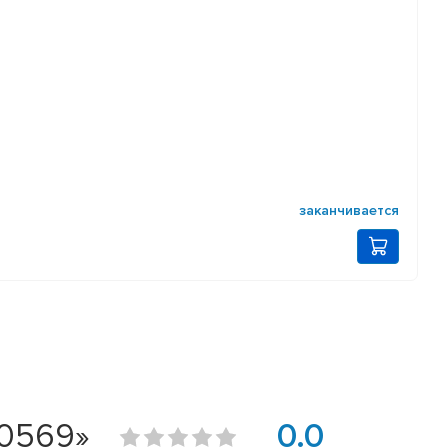
заканчивается
V0569»
0.0