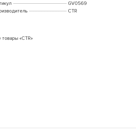
тикул
GV0569
оизводитель
CTR
е товары «CTR»