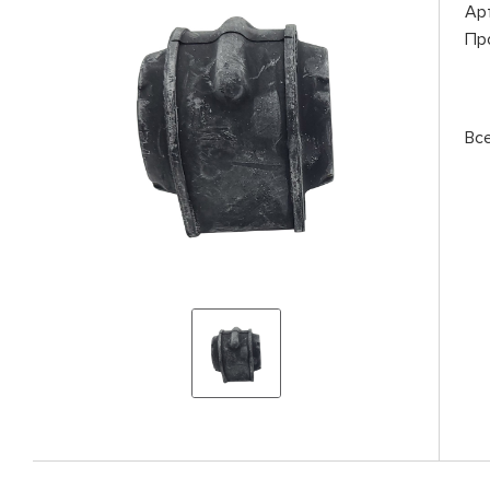
Ар
Пр
Вс