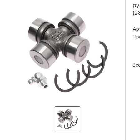
ру
(2
Ар
Пр
Вс