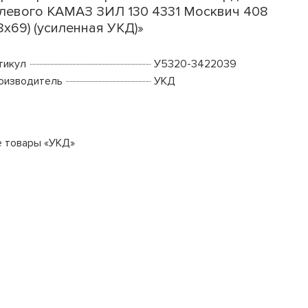
левого КАМАЗ ЗИЛ 130 4331 Москвич 408
8х69) (усиленная УКД)»
тикул
У5320-3422039
оизводитель
УКД
е товары «УКД»