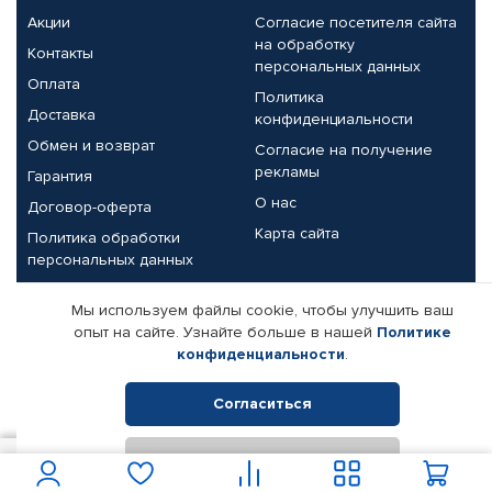
Акции
Согласие посетителя сайта
на обработку
Контакты
персональных данных
Оплата
Политика
Доставка
конфиденциальности
Обмен и возврат
Согласие на получение
рекламы
Гарантия
О нас
Договор-оферта
Карта сайта
Политика обработки
персональных данных
Партнерам
Мы используем файлы cookie, чтобы улучшить ваш
опыт на сайте. Узнайте больше в нашей
Политике
Корпоративным клиентам
Реквизиты компании
конфиденциальности
.
Поставщикам
Согласиться
Отклонить
© КАМАЗ ЦЕНТР ДОНЕЦК, 2015-2026. Все права защищены.
1 614
В корзину
Интернет-магазин автомобильных товаров Автопрофи.