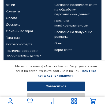
Акции
Согласие посетителя сайта
на обработку
Контакты
персональных данных
Оплата
Политика
Доставка
конфиденциальности
Обмен и возврат
Согласие на получение
рекламы
Гарантия
О нас
Договор-оферта
Карта сайта
Политика обработки
персональных данных
Партнерам
Мы используем файлы cookie, чтобы улучшить ваш
опыт на сайте. Узнайте больше в нашей
Политике
Корпоративным клиентам
Реквизиты компании
конфиденциальности
.
Поставщикам
Согласиться
Отклонить
© КАМАЗ ЦЕНТР ДОНЕЦК, 2015-2026. Все права защищены.
Интернет-магазин автомобильных товаров Автопрофи.