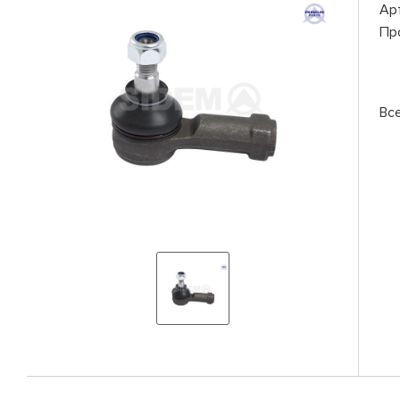
Ар
Пр
Вс