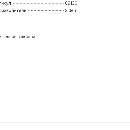
тикул
89130
оизводитель
Sidem
е товары «Sidem»