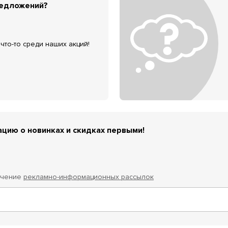
редложений?
что-то среди наших акций!
цию о новинках и скидках первыми!
учение
рекламно-информационных рассылок