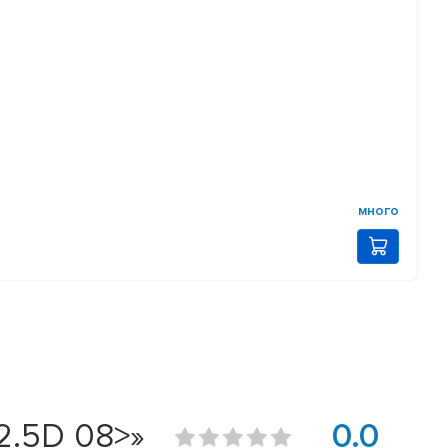
много
2.5D 08>»
0.0