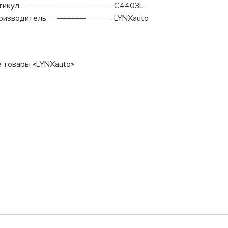
тикул
C4403L
оизводитель
LYNXauto
е товары «LYNXauto»