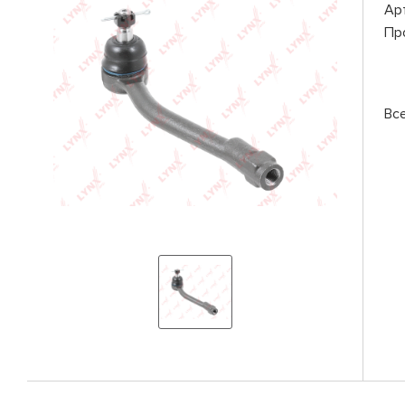
Ар
Пр
Вс