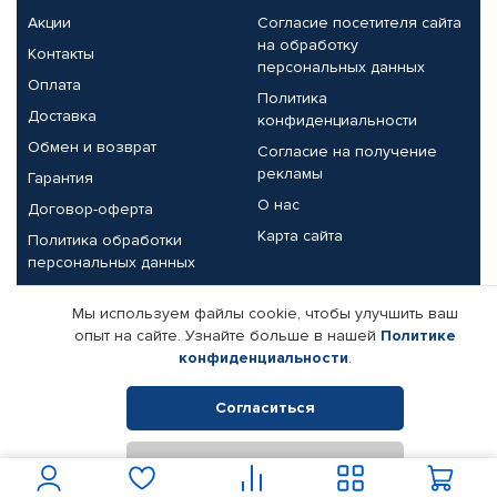
Акции
Согласие посетителя сайта
на обработку
Контакты
персональных данных
Оплата
Политика
Доставка
конфиденциальности
Обмен и возврат
Согласие на получение
рекламы
Гарантия
О нас
Договор-оферта
Карта сайта
Политика обработки
персональных данных
Партнерам
Мы используем файлы cookie, чтобы улучшить ваш
опыт на сайте. Узнайте больше в нашей
Политике
Корпоративным клиентам
Реквизиты компании
конфиденциальности
.
Поставщикам
Согласиться
Отклонить
© КАМАЗ ЦЕНТР ДОНЕЦК, 2015-2026. Все права защищены.
Интернет-магазин автомобильных товаров Автопрофи.