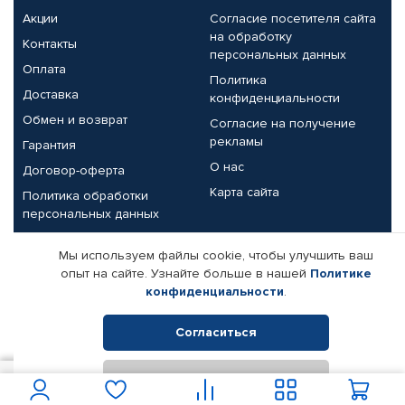
Акции
Согласие посетителя сайта
на обработку
Контакты
персональных данных
Оплата
Политика
Доставка
конфиденциальности
Обмен и возврат
Согласие на получение
рекламы
Гарантия
О нас
Договор-оферта
Карта сайта
Политика обработки
персональных данных
Партнерам
Мы используем файлы cookie, чтобы улучшить ваш
опыт на сайте. Узнайте больше в нашей
Политике
Корпоративным клиентам
Реквизиты компании
конфиденциальности
.
Поставщикам
Согласиться
Отклонить
© КАМАЗ ЦЕНТР ДОНЕЦК, 2015-2026. Все права защищены.
1 577
В корзину
Интернет-магазин автомобильных товаров Автопрофи.