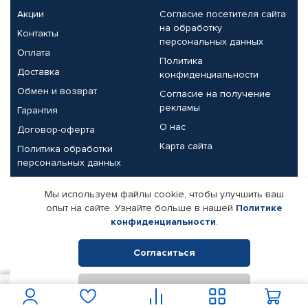
Акции
Согласие посетителя сайта
на обработку
Контакты
персональных данных
Оплата
Политика
Доставка
конфиденциальности
Обмен и возврат
Согласие на получение
рекламы
Гарантия
О нас
Договор-оферта
Карта сайта
Политика обработки
персональных данных
Партнерам
Мы используем файлы cookie, чтобы улучшить ваш
опыт на сайте. Узнайте больше в нашей
Политике
Корпоративным клиентам
Реквизиты компании
конфиденциальности
.
Поставщикам
Согласиться
Отклонить
© КАМАЗ ЦЕНТР ДОНЕЦК, 2015-2026. Все права защищены.
2 157
В корзину
Интернет-магазин автомобильных товаров Автопрофи.