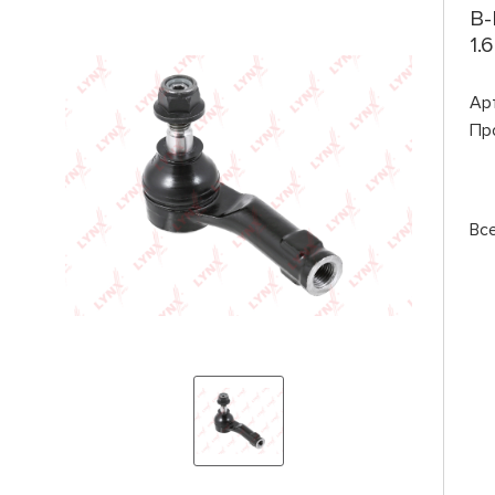
B-
1.
Ар
Пр
Вс