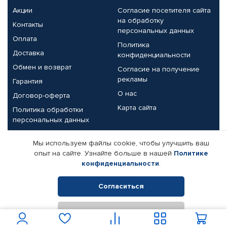
Акции
Согласие посетителя сайта
на обработку
Контакты
персональных данных
Оплата
Политика
Доставка
конфиденциальности
Обмен и возврат
Согласие на получение
рекламы
Гарантия
О нас
Договор-оферта
Карта сайта
Политика обработки
персональных данных
Партнерам
Мы используем файлы cookie, чтобы улучшить ваш
опыт на сайте. Узнайте больше в нашей
Политике
Корпоративным клиентам
Реквизиты компании
конфиденциальности
.
Поставщикам
Согласиться
Отклонить
© КАМАЗ ЦЕНТР ДОНЕЦК, 2015-2026. Все права защищены.
Интернет-магазин автомобильных товаров Автопрофи.