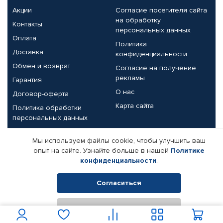
Акции
Согласие посетителя сайта
на обработку
Контакты
персональных данных
Оплата
Политика
Доставка
конфиденциальности
Обмен и возврат
Согласие на получение
рекламы
Гарантия
О нас
Договор-оферта
Карта сайта
Политика обработки
персональных данных
Партнерам
Мы используем файлы cookie, чтобы улучшить ваш
опыт на сайте. Узнайте больше в нашей
Политике
Корпоративным клиентам
Реквизиты компании
конфиденциальности
.
Поставщикам
Согласиться
Отклонить
© КАМАЗ ЦЕНТР ДОНЕЦК, 2015-2026. Все права защищены.
Интернет-магазин автомобильных товаров Автопрофи.