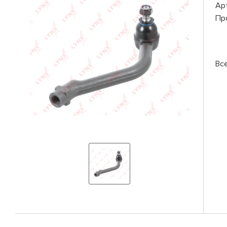
Ар
Пр
Вс