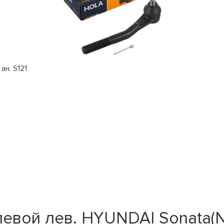
ан. S121
вой лев. HYUNDAI Sonata(NF