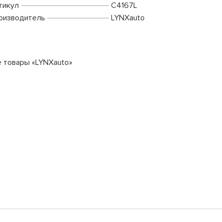
тикул
C4167L
оизводитель
LYNXauto
е товары «LYNXauto»