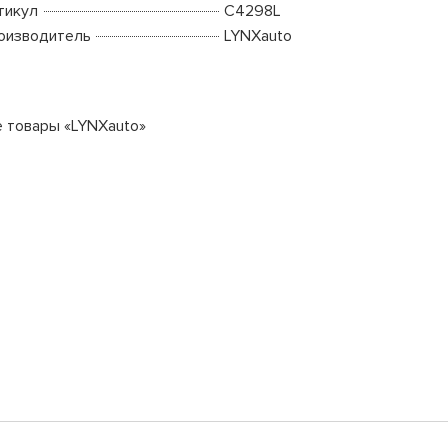
тикул
C4298L
оизводитель
LYNXauto
е товары «LYNXauto»