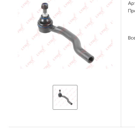
Ар
Пр
Вс