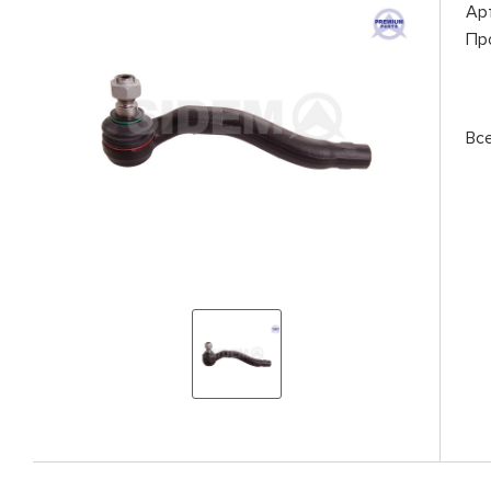
Ар
Пр
Вс