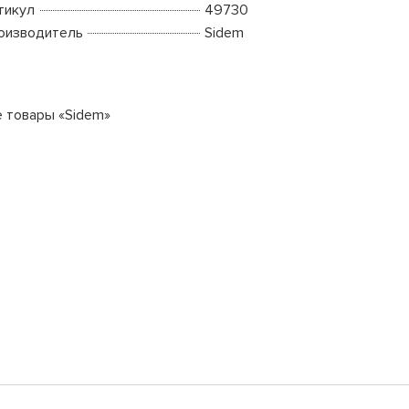
тикул
49730
оизводитель
Sidem
е товары «Sidem»