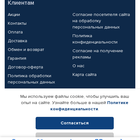
Клиентам
Акции
Согласие посетителя сайта
на обработку
Контакты
персональных данных
Оплата
Политика
Доставка
конфиденциальности
Обмен и возврат
Согласие на получение
рекламы
Гарантия
О нас
Договор-оферта
Карта сайта
Политика обработки
персональных данных
Партнерам
Мы используем файлы cookie, чтобы улучшить ваш
опыт на сайте. Узнайте больше в нашей
Политике
Корпоративным клиентам
Реквизиты компании
конфиденциальности
.
Поставщикам
Согласиться
Отклонить
© КАМАЗ ЦЕНТР ДОНЕЦК, 2015-2026. Все права защищены.