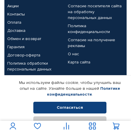
Акции
Согласие посетителя сайта
на обработку
Контакты
персональных данных
Оплата
Политика
Доставка
конфиденциальности
Обмен и возврат
Согласие на получение
рекламы
Гарантия
О нас
Договор-оферта
Карта сайта
Политика обработки
персональных данных
Партнерам
Мы используем файлы cookie, чтобы улучшить ваш
опыт на сайте. Узнайте больше в нашей
Политике
Корпоративным клиентам
Реквизиты компании
конфиденциальности
.
Поставщикам
Согласиться
Отклонить
© КАМАЗ ЦЕНТР ДОНЕЦК, 2015-2026. Все права защищены.
Интернет-магазин автомобильных товаров Автопрофи.