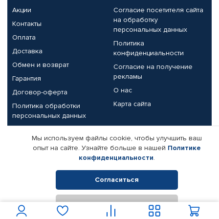
Акции
Согласие посетителя сайта
на обработку
Контакты
персональных данных
Оплата
Политика
Доставка
конфиденциальности
Обмен и возврат
Согласие на получение
рекламы
Гарантия
О нас
Договор-оферта
Карта сайта
Политика обработки
персональных данных
Партнерам
Мы используем файлы cookie, чтобы улучшить ваш
опыт на сайте. Узнайте больше в нашей
Политике
Корпоративным клиентам
Реквизиты компании
конфиденциальности
.
Поставщикам
Согласиться
Отклонить
© КАМАЗ ЦЕНТР ДОНЕЦК, 2015-2026. Все права защищены.
Интернет-магазин автомобильных товаров Автопрофи.