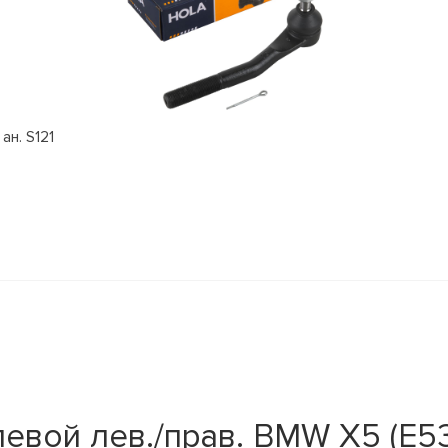
ан. S121
евой лев./прав. BMW X5 (E53