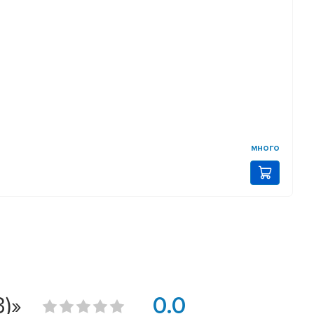
много
)»
0.0