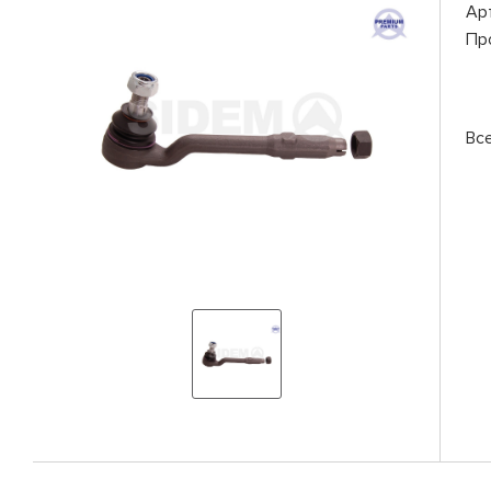
Ар
Пр
Вс