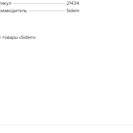
тикул
21434
оизводитель
Sidem
е товары «Sidem»