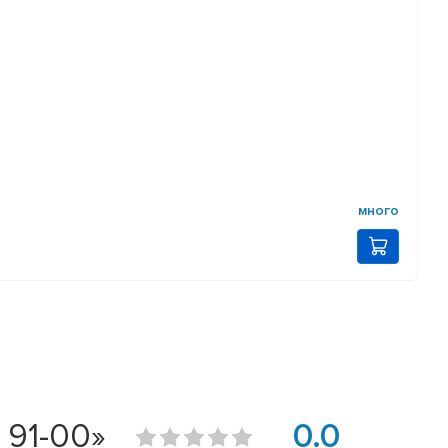
много
 91-00»
0.0