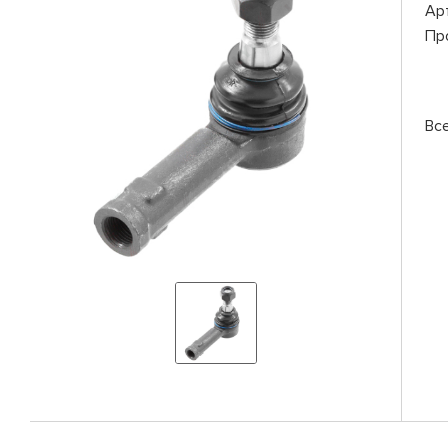
Ар
Пр
Вс