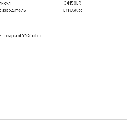
тикул
C4158LR
оизводитель
LYNXauto
е товары «LYNXauto»