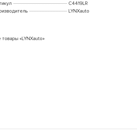
тикул
C4419LR
оизводитель
LYNXauto
е товары «LYNXauto»