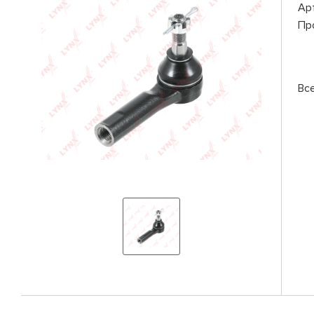
Ар
Пр
Вс