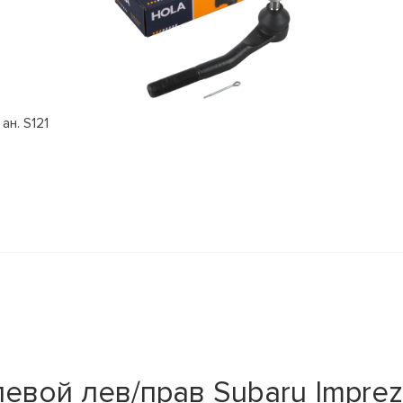
ан. S121
вой лев/прав Subaru Impreza 