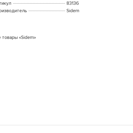
тикул
83136
оизводитель
Sidem
е товары «Sidem»