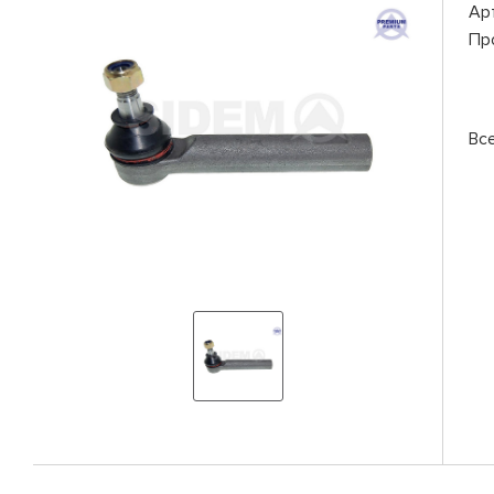
Ар
Пр
Вс