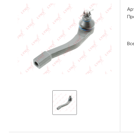
Ар
Пр
Вс