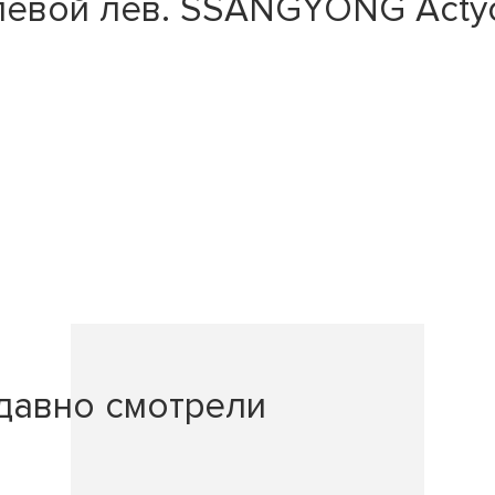
евой лев. SSANGYONG Actyon 
давно смотрели