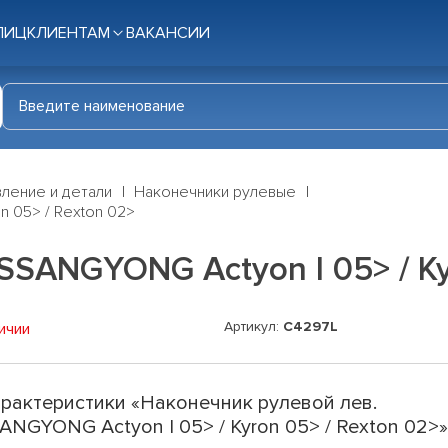
ЛИЦ
КЛИЕНТАМ
ВАКАНСИИ
ление и детали
Наконечники рулевые
n 05> / Rexton 02>
SANGYONG Actyon I 05> / Ky
Артикул:
C4297L
ичии
рактеристики «Наконечник рулевой лев.
ANGYONG Actyon I 05> / Kyron 05> / Rexton 02>