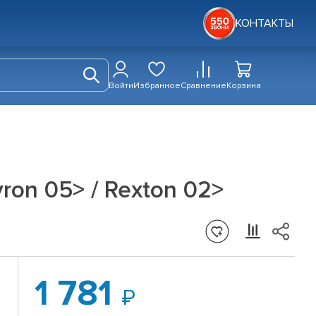
КОНТАКТЫ
Войти
Избранное
Сравнение
Корзина
ron 05> / Rexton 02>
1 781
»