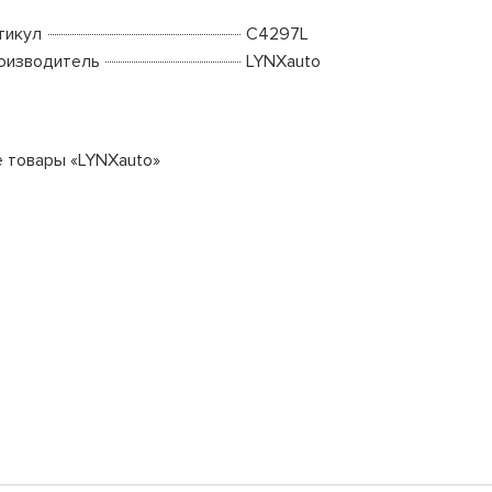
тикул
C4297L
оизводитель
LYNXauto
е товары «LYNXauto»