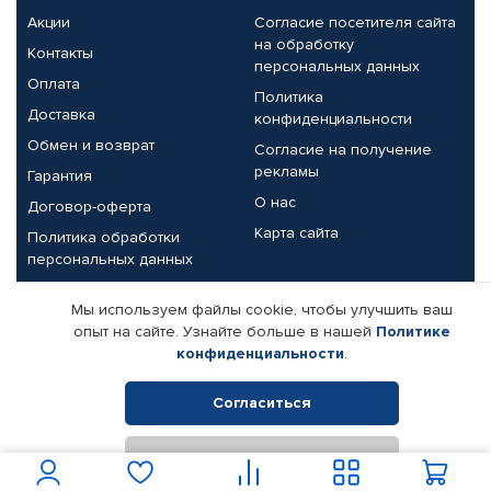
Акции
Согласие посетителя сайта
на обработку
Контакты
персональных данных
Оплата
Политика
Доставка
конфиденциальности
Обмен и возврат
Согласие на получение
рекламы
Гарантия
О нас
Договор-оферта
Карта сайта
Политика обработки
персональных данных
Партнерам
Мы используем файлы cookie, чтобы улучшить ваш
опыт на сайте. Узнайте больше в нашей
Политике
Корпоративным клиентам
Реквизиты компании
конфиденциальности
.
Поставщикам
Согласиться
Отклонить
© КАМАЗ ЦЕНТР ДОНЕЦК, 2015-2026. Все права защищены.
Интернет-магазин автомобильных товаров Автопрофи.