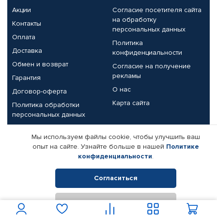
Акции
Согласие посетителя сайта
на обработку
Контакты
персональных данных
Оплата
Политика
Доставка
конфиденциальности
Обмен и возврат
Согласие на получение
рекламы
Гарантия
О нас
Договор-оферта
Карта сайта
Политика обработки
персональных данных
Партнерам
Мы используем файлы cookie, чтобы улучшить ваш
опыт на сайте. Узнайте больше в нашей
Политике
Корпоративным клиентам
Реквизиты компании
конфиденциальности
.
Поставщикам
Согласиться
Отклонить
© КАМАЗ ЦЕНТР ДОНЕЦК, 2015-2026. Все права защищены.
Интернет-магазин автомобильных товаров Автопрофи.