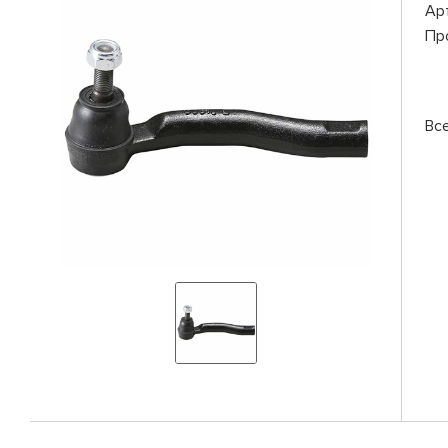
Ар
Пр
Вс