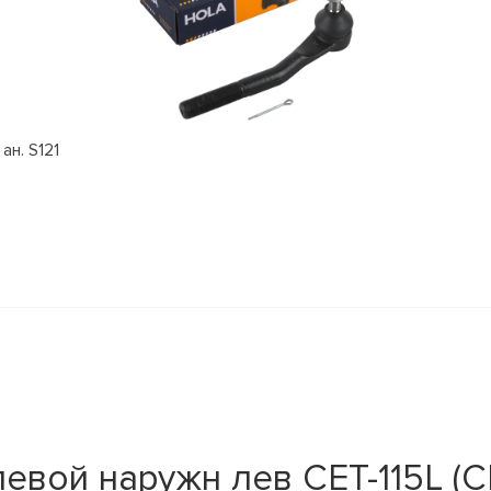
ан. S121
евой наружн лев CET-115L (C