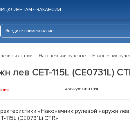
ЛИЦ
КЛИЕНТАМ
ВАКАНСИИ
ление и детали
Наконечники рулевые
Наконечник рулев
н лев CET-115L (CE0731L) CT
Артикул:
CE0731L
ичии
рактеристики «Наконечник рулевой наружн лев
T-115L (CE0731L) CTR»