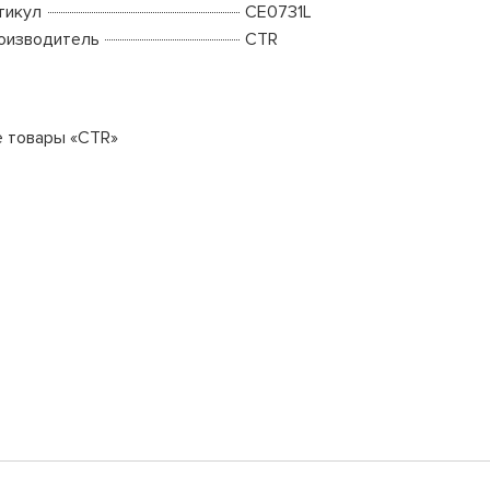
тикул
CE0731L
оизводитель
CTR
е товары «CTR»