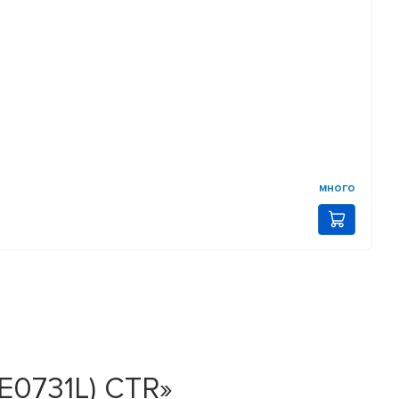
много
E0731L) CTR»