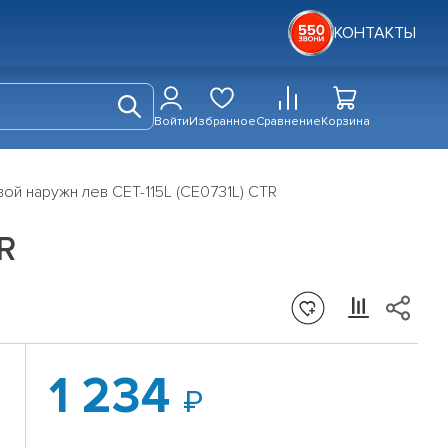
КОНТАКТЫ
Войти
Избранное
Сравнение
Корзина
ой наружн лев CET-115L (CE0731L) CTR
R
1 234