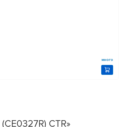
много
 (CE0327R) CTR»