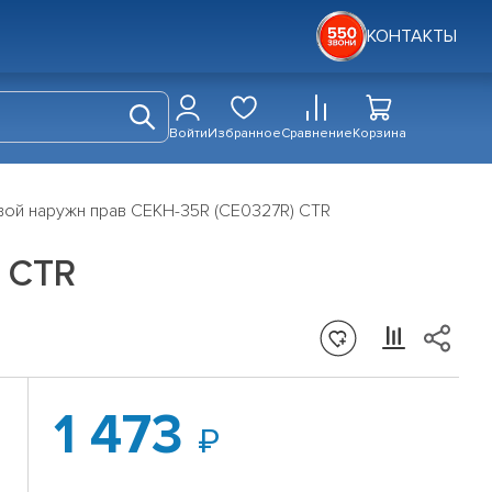
КОНТАКТЫ
Войти
Избранное
Сравнение
Корзина
вой наружн прав CEKH-35R (CE0327R) CTR
 CTR
1 473