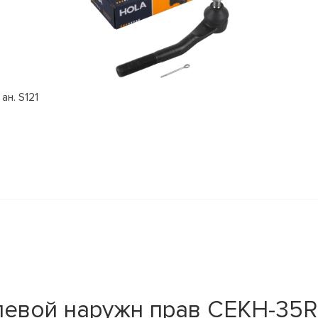
ан. S121
левой наружн прав CEKH-35R