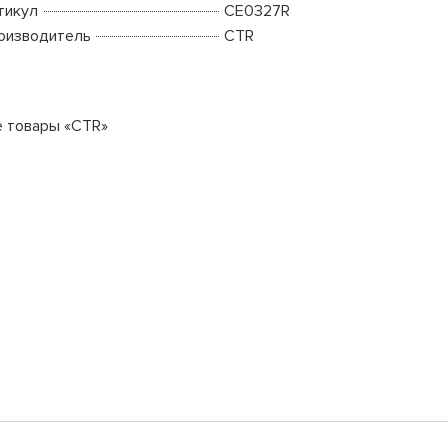
тикул
CE0327R
оизводитель
CTR
е товары «CTR»