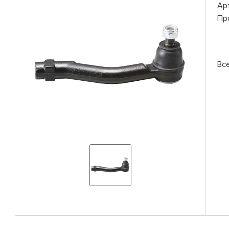
Ар
Пр
Вс