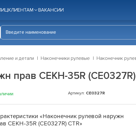
ЛИЦ
КЛИЕНТАМ
ВАКАНСИИ
ление и детали
Наконечники рулевые
Наконечник руле
жн прав CEKH-35R (CE0327R)
Артикул:
CE0327R
аличии
рактеристики «Наконечник рулевой наружн
ав CEKH-35R (CE0327R) CTR»