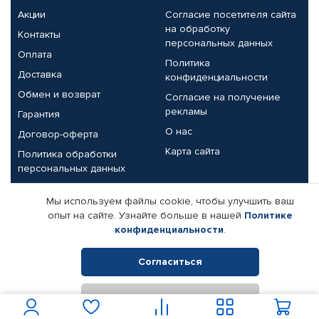
Акции
Согласие посетителя сайта
на обработку
Контакты
персональных данных
Оплата
Политика
Доставка
конфиденциальности
Обмен и возврат
Согласие на получение
рекламы
Гарантия
О нас
Договор-оферта
Карта сайта
Политика обработки
персональных данных
Партнерам
Мы используем файлы cookie, чтобы улучшить ваш
опыт на сайте. Узнайте больше в нашей
Политике
Корпоративным клиентам
Реквизиты компании
конфиденциальности
.
Поставщикам
Согласиться
Отклонить
© КАМАЗ ЦЕНТР ДОНЕЦК, 2015-2026. Все права защищены.
Интернет-магазин автомобильных товаров Автопрофи.