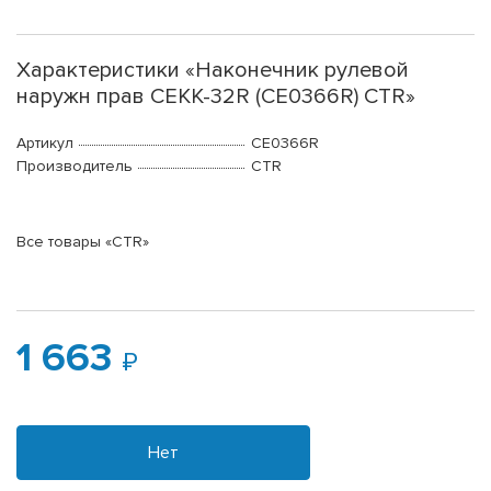
Характеристики «Наконечник рулевой
наружн прав CEKK-32R (CE0366R) CTR»
Артикул
CE0366R
Производитель
CTR
Все товары «CTR»
1 663
Нет