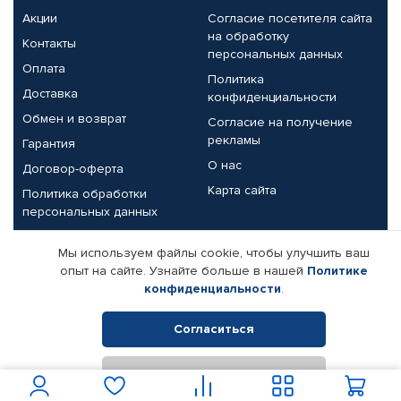
Акции
Согласие посетителя сайта
на обработку
Контакты
персональных данных
Оплата
Политика
Доставка
конфиденциальности
Обмен и возврат
Согласие на получение
рекламы
Гарантия
О нас
Договор-оферта
Карта сайта
Политика обработки
персональных данных
Партнерам
Мы используем файлы cookie, чтобы улучшить ваш
опыт на сайте. Узнайте больше в нашей
Политике
Корпоративным клиентам
Реквизиты компании
конфиденциальности
.
Поставщикам
Согласиться
Отклонить
© КАМАЗ ЦЕНТР ДОНЕЦК, 2015-2026. Все права защищены.
Интернет-магазин автомобильных товаров Автопрофи.