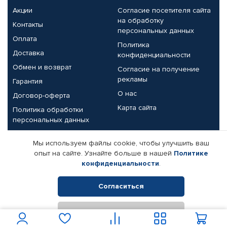
Акции
Согласие посетителя сайта
на обработку
Контакты
персональных данных
Оплата
Политика
Доставка
конфиденциальности
Обмен и возврат
Согласие на получение
рекламы
Гарантия
О нас
Договор-оферта
Карта сайта
Политика обработки
персональных данных
Партнерам
Мы используем файлы cookie, чтобы улучшить ваш
опыт на сайте. Узнайте больше в нашей
Политике
Корпоративным клиентам
Реквизиты компании
конфиденциальности
.
Поставщикам
Согласиться
Отклонить
© КАМАЗ ЦЕНТР ДОНЕЦК, 2015-2026. Все права защищены.
Интернет-магазин автомобильных товаров Автопрофи.