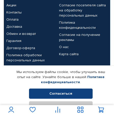
Акции
Согласие посетителя сайта
на обработку
Контакты
персональных данных
Оплата
Политика
Доставка
конфиденциальности
Обмен и возврат
Согласие на получение
рекламы
Гарантия
О нас
Договор-оферта
Карта сайта
Политика обработки
персональных данных
Партнерам
Мы используем файлы cookie, чтобы улучшить ваш
опыт на сайте. Узнайте больше в нашей
Политике
Корпоративным клиентам
Реквизиты компании
конфиденциальности
.
Поставщикам
Согласиться
Отклонить
© КАМАЗ ЦЕНТР ДОНЕЦК, 2015-2026. Все права защищены.
Интернет-магазин автомобильных товаров Автопрофи.