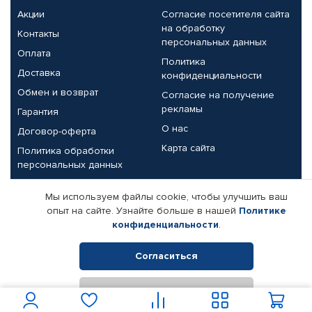
Акции
Согласие посетителя сайта
на обработку
Контакты
персональных данных
Оплата
Политика
Доставка
конфиденциальности
Обмен и возврат
Согласие на получение
рекламы
Гарантия
О нас
Договор-оферта
Карта сайта
Политика обработки
персональных данных
Партнерам
Мы используем файлы cookie, чтобы улучшить ваш
опыт на сайте. Узнайте больше в нашей
Политике
Корпоративным клиентам
Реквизиты компании
конфиденциальности
.
Поставщикам
Согласиться
Отклонить
© КАМАЗ ЦЕНТР ДОНЕЦК, 2015-2026. Все права защищены.
Интернет-магазин автомобильных товаров Автопрофи.