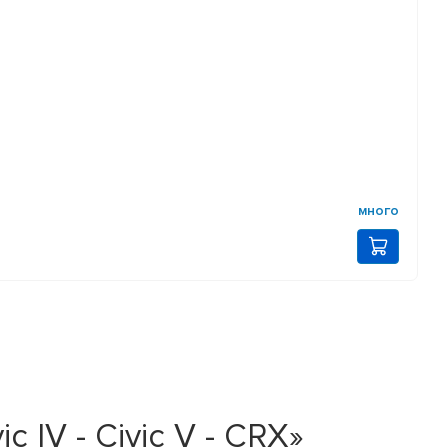
много
 IV - Civic V - CRX»