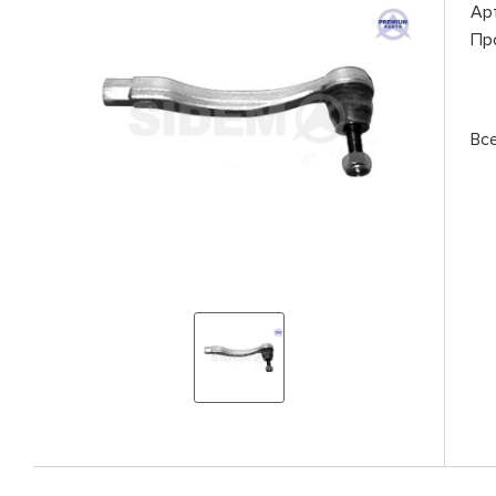
Ар
Пр
Вс