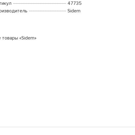
тикул
47735
оизводитель
Sidem
е товары «Sidem»