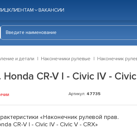
ЛИЦ
КЛИЕНТАМ
ВАКАНСИИ
ление и детали
Наконечники рулевые
Наконечник рулевой
nda CR-V I - Civic IV - Civic
Артикул:
47735
ичии
рактеристики «Наконечник рулевой прав.
nda CR-V I - Civic IV - Civic V - CRX»