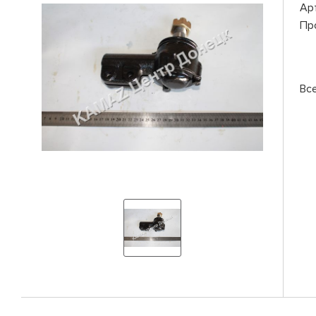
Ар
Пр
Вс