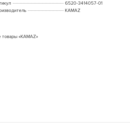
тикул
6520-3414057-01
оизводитель
KAMAZ
е товары «KAMAZ»