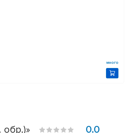
много
 обр.)»
0.0