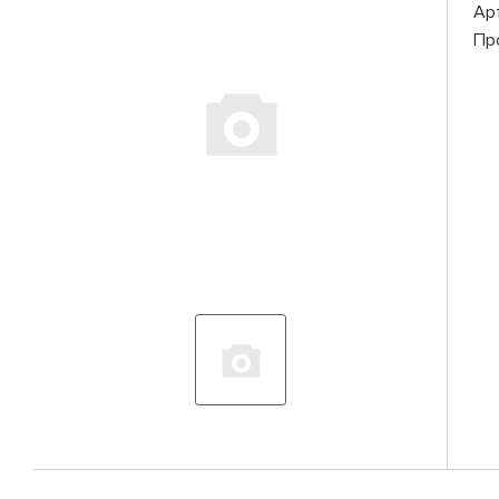
Ар
Пр