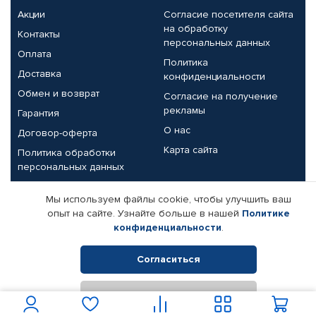
Акции
Согласие посетителя сайта
на обработку
Контакты
персональных данных
Оплата
Политика
Доставка
конфиденциальности
Обмен и возврат
Согласие на получение
рекламы
Гарантия
О нас
Договор-оферта
Карта сайта
Политика обработки
персональных данных
Партнерам
Мы используем файлы cookie, чтобы улучшить ваш
опыт на сайте. Узнайте больше в нашей
Политике
Корпоративным клиентам
Реквизиты компании
конфиденциальности
.
Поставщикам
Согласиться
Отклонить
© КАМАЗ ЦЕНТР ДОНЕЦК, 2015-2026. Все права защищены.
Интернет-магазин автомобильных товаров Автопрофи.