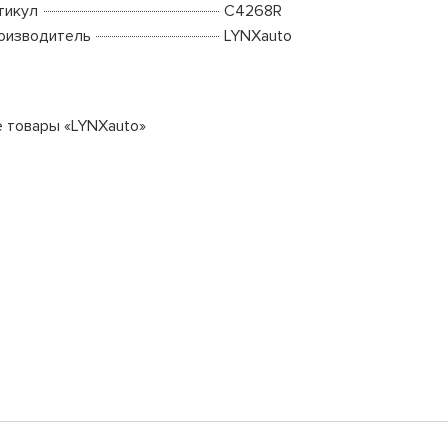
тикул
C4268R
оизводитель
LYNXauto
е товары «LYNXauto»