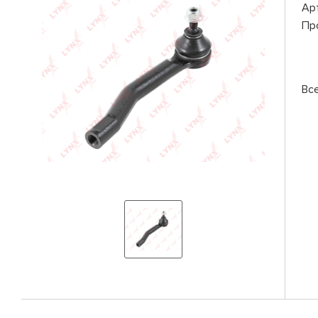
Ар
Пр
Вс