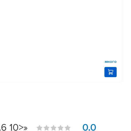
много
6 10>»
0.0