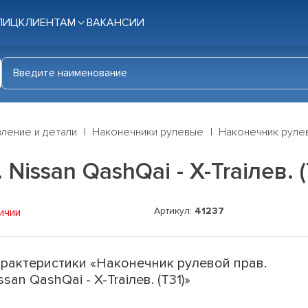
ЛИЦ
КЛИЕНТАМ
ВАКАНСИИ
ление и детали
Наконечники рулевые
Наконечник рулево
issan QashQai - X-Traiлев. (
Артикул:
41237
ичии
рактеристики «Наконечник рулевой прав.
ssan QashQai - X-Traiлев. (T31)»