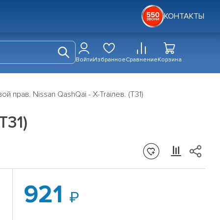
КОНТАКТЫ
Войти
Избранное
Сравнение
Корзина
й прав. Nissan QashQai - X-Traiлев. (T31)
T31)
921