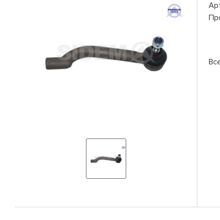
Ар
Пр
Вс