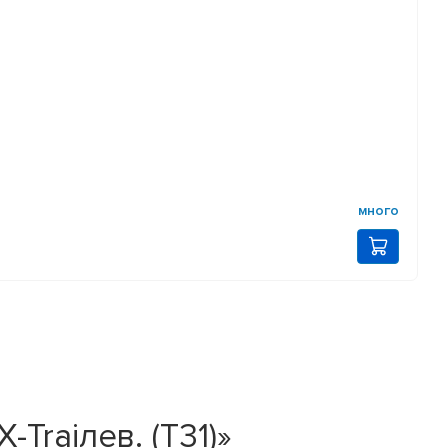
много
Traiлев. (T31)»