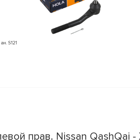
ан. S121
ой прав. Nissan QashQai - X-