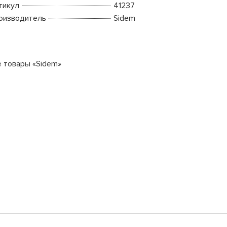
тикул
41237
оизводитель
Sidem
е товары «Sidem»