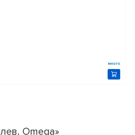
много
lлев. Omega»