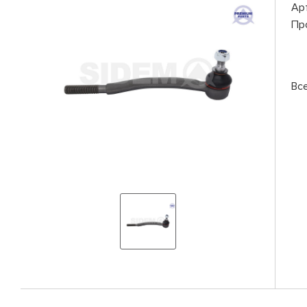
Ар
Пр
Вс