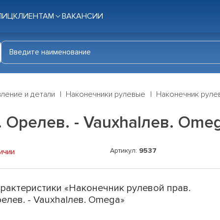
ЛИЦ
КЛИЕНТАМ
ВАКАНСИИ
ление и детали
Наконечники рулевые
Наконечник рулев
 Opeлев. - Vauxhalлев. Ome
Артикул:
9537
ичии
рактеристики «Наконечник рулевой прав.
eлев. - Vauxhalлев. Omega»