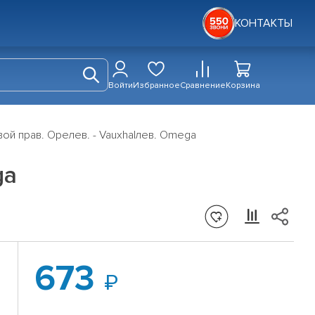
КОНТАКТЫ
Войти
Избранное
Сравнение
Корзина
ой прав. Opeлев. - Vauxhalлев. Omega
ga
673