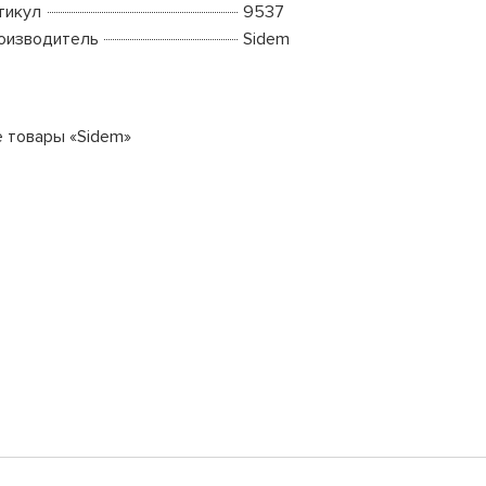
тикул
9537
оизводитель
Sidem
е товары «Sidem»