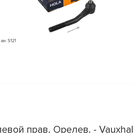
ан. S121
евой прав. Opeлев. - Vauxha