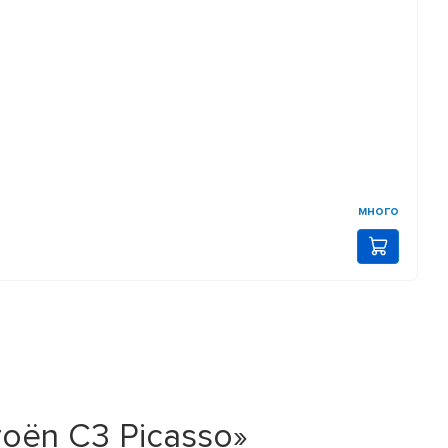
много
roën C3 Picasso»