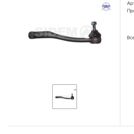
Ар
Пр
Вс