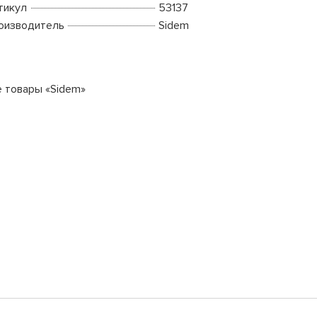
тикул
53137
оизводитель
Sidem
е товары «Sidem»