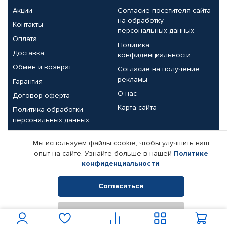
Акции
Согласие посетителя сайта
на обработку
Контакты
персональных данных
Оплата
Политика
Доставка
конфиденциальности
Обмен и возврат
Согласие на получение
рекламы
Гарантия
О нас
Договор-оферта
Карта сайта
Политика обработки
персональных данных
Партнерам
Мы используем файлы cookie, чтобы улучшить ваш
опыт на сайте. Узнайте больше в нашей
Политике
Корпоративным клиентам
Реквизиты компании
конфиденциальности
.
Поставщикам
Согласиться
Отклонить
© КАМАЗ ЦЕНТР ДОНЕЦК, 2015-2026. Все права защищены.
Интернет-магазин автомобильных товаров Автопрофи.