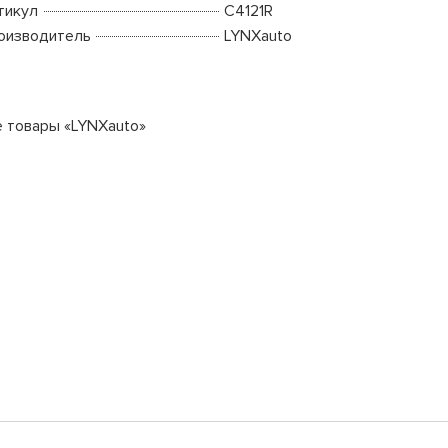
тикул
C4121R
оизводитель
LYNXauto
е товары «LYNXauto»