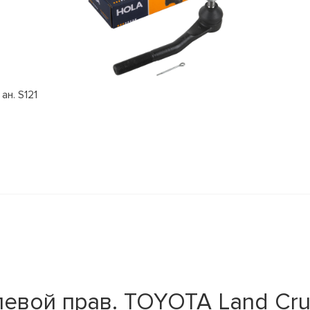
ан. S121
вой прав. TOYOTA Land Cruis