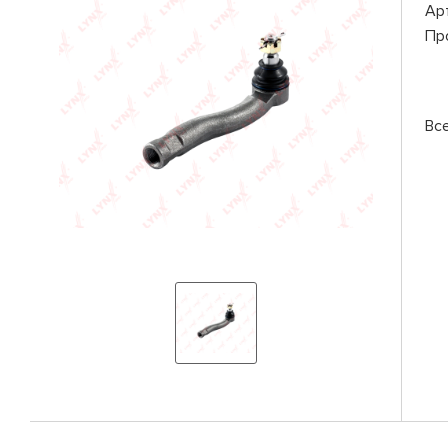
Ар
Пр
Вс