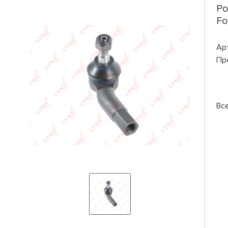
Po
Fo
Ар
Пр
Вс