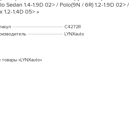
lo Sedan 1.4-1.9D 02> / Polo(9N / 6R) 1.2-1.9D 02> 
x 1.2-1.4D 05> »
тикул
C4272R
оизводитель
LYNXauto
е товары «LYNXauto»