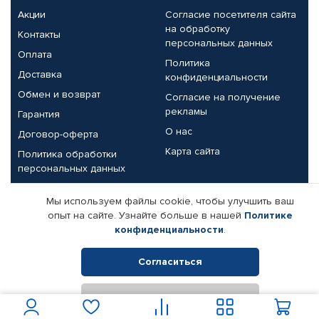
Акции
Согласие посетителя сайта
на обработку
Контакты
персональных данных
Оплата
Политика
Доставка
конфиденциальности
Обмен и возврат
Согласие на получение
рекламы
Гарантия
О нас
Договор-оферта
Карта сайта
Политика обработки
персональных данных
Партнерам
Мы используем файлы cookie, чтобы улучшить ваш
опыт на сайте. Узнайте больше в нашей
Политике
Корпоративным клиентам
Реквизиты компании
конфиденциальности
.
Поставщикам
Согласиться
Отклонить
© КАМАЗ ЦЕНТР ДОНЕЦК, 2015-2026. Все права защищены.
Интернет-магазин автомобильных товаров Автопрофи.