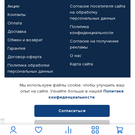
Акции
Согласие посетителя сайта
на обработку
Контакты
персональных данных
Оплата
Политика
Доставка
конфиденциальности
Обмен и возврат
Согласие на получение
рекламы
Гарантия
О нас
Договор-оферта
Карта сайта
Политика обработки
персональных данных
Партнерам
Мы используем файлы cookie, чтобы улучшить ваш
опыт на сайте. Узнайте больше в нашей
Политике
Корпоративным клиентам
Реквизиты компании
конфиденциальности
.
Поставщикам
Согласиться
Отклонить
© КАМАЗ ЦЕНТР ДОНЕЦК, 2015-2026. Все права защищены.
1 094
В корзину
Интернет-магазин автомобильных товаров Автопрофи.