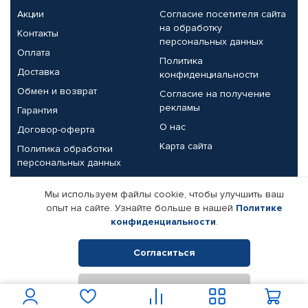
Акции
Согласие посетителя сайта
на обработку
Контакты
персональных данных
Оплата
Политика
Доставка
конфиденциальности
Обмен и возврат
Согласие на получение
рекламы
Гарантия
О нас
Договор-оферта
Карта сайта
Политика обработки
персональных данных
Партнерам
Мы используем файлы cookie, чтобы улучшить ваш
опыт на сайте. Узнайте больше в нашей
Политике
Корпоративным клиентам
Реквизиты компании
конфиденциальности
.
Поставщикам
Согласиться
Отклонить
© КАМАЗ ЦЕНТР ДОНЕЦК, 2015-2026. Все права защищены.
Интернет-магазин автомобильных товаров Автопрофи.