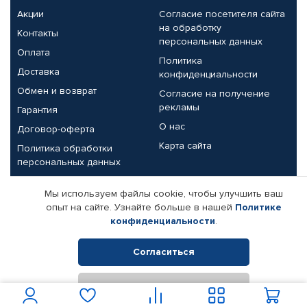
Акции
Согласие посетителя сайта
на обработку
Контакты
персональных данных
Оплата
Политика
Доставка
конфиденциальности
Обмен и возврат
Согласие на получение
рекламы
Гарантия
О нас
Договор-оферта
Карта сайта
Политика обработки
персональных данных
Партнерам
Мы используем файлы cookie, чтобы улучшить ваш
опыт на сайте. Узнайте больше в нашей
Политике
Корпоративным клиентам
Реквизиты компании
конфиденциальности
.
Поставщикам
Согласиться
Отклонить
© КАМАЗ ЦЕНТР ДОНЕЦК, 2015-2026. Все права защищены.
Интернет-магазин автомобильных товаров Автопрофи.