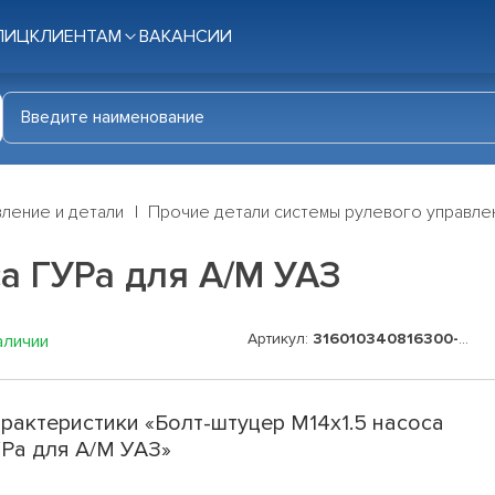
ЛИЦ
КЛИЕНТАМ
ВАКАНСИИ
ление и детали
Прочие детали системы рулевого управле
са ГУРа для А/М УАЗ
Артикул:
316010340816300-32
аличии
рактеристики «Болт-штуцер М14х1.5 насоса
Ра для А/М УАЗ»