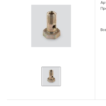
Ар
Пр
Вс