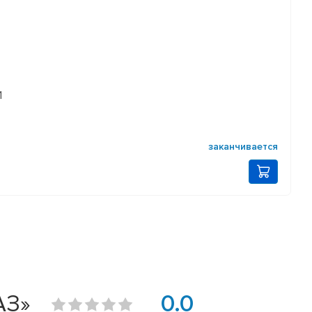
1
заканчивается
АЗ»
0.0