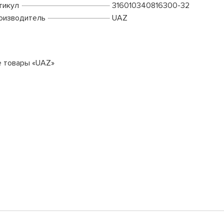
тикул
316010340816300-32
оизводитель
UAZ
е товары «UAZ»